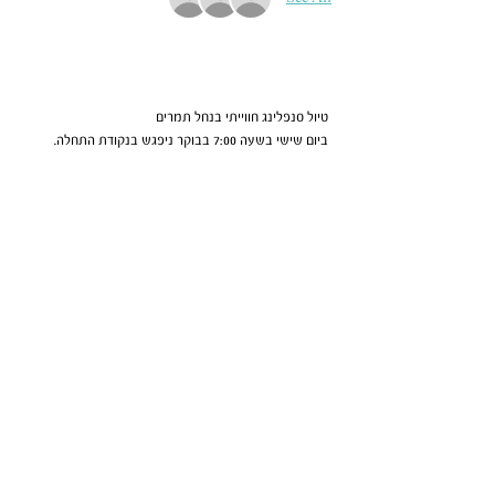
About the Event
 טיול סנפלינג חווייתי בנחל תמרים
 ביום שישי בשעה 7:00 בבוקר ניפגש בנקודת התחלה. 
המסלול מתחיל ממטע התמרים צפונית למצוקי דרגות, 
בצמוד לכביש ים המלח. נצא רגלית דרך מעלה קנה בעלייה 
של כ-60-50 דקות (אימון כושר), שתביא אותנו לראש מצוק 
העתקים.  נמשיך עוד כ-20 דקות במקביל לנחל תמרים 
ונכנס לערוץ הנחל.  לאחר כמה דקות נגיע למפל הראשון 
(כ-70 מטר), בו נגלוש ונלך לסירוגין.  גובה המפלים הבאים 
12 מ', 60 מ', 50 מ', ו- 45 מ'. בהגיענו למפל האחרון נמשיך 
בשפך הנחל חזרה למטע התמרים.
משך הטיול: יום שלם מספר מפלים: 5 גובה גלישה מירבי: 
70 מ' רמת קושי: בינוני פלוס 
טיול זה אינו מיועד למטיילים עם פחד גבהים!!  
עלות הטיול 250 ש"ח 
Read More >