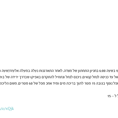
 טיול בנחל קנאים  בתאריך  5.6 ניפגש בשעה 6:00 בחניון התחתון של מצדה. לאחר התארגנות נעלה במע
 עד כניסה לנחל קנאים. ניכנס לנחל ונתחיל להתקדם באפיקו שבדרך ירידה של בולד
ns/e/xQjk