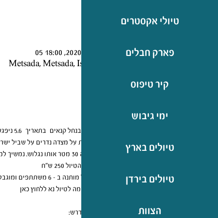
טיולי אקסטרים
Time & Location
פארק חבלים
05 ביוני 2020, 18:00
Metsada, Metsada, Israel
קיר טיפוס
About the Event
ימי גיבוש
תצפית על מצדה נדרים על שביל ישראל
טיולים בארץ
בגובה 30 מטר אותו נגלוש. נמשיך למפל נוסף בגובה 15 מטר לתוך בריכת מים ומיד אחכ מפל של 60 מטרים. משם הליכה חזרה לחניון מצדה. 
עלות הטיול 250 ש"ח  
טיולים בירדן
הטיול מותנה ב - 6 משתתפים ומוגבל ל – 15  
להרשמה לטיול נא ללחוץ כאן 
הצוות
ציוד נדרש:  