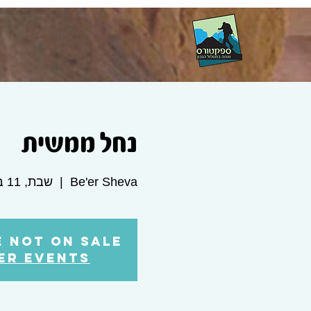
נחל ממשית
Be'er Sheva
  |  
שבת, 11 בדצמ׳
e not on sale
er events