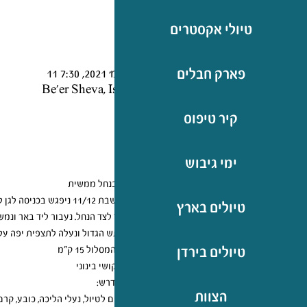
טיולי אקסטרים
Time & Location
פארק חבלים
11 בדצמ׳ 2021, 7:30
Be'er Sheva, Israel
קיר טיפוס
About the Event
ימי גיבוש
טיול בנחל ממשית
טיולים בארץ
שיורד לצד הנחל. נעבור ליד באר ונמש
המכתש הגדול ונעלה לתצפית יפה על ה
טיולים בירדן
אורך המסלול 15 ק"מ
רמת קושי בינוני
ציוד נדרש:
הצוות
תיק יום לטיול, נעלי הליכה, כובע, קרם הגנה, אוכל לכל היום, 