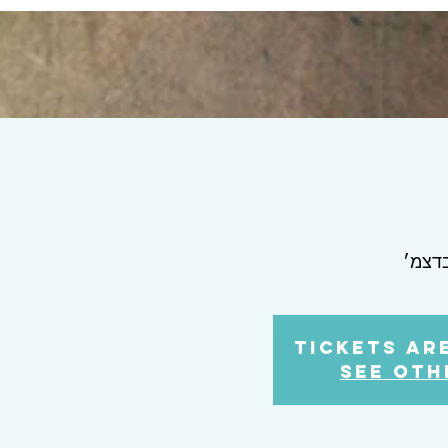
Tickets ar
See oth