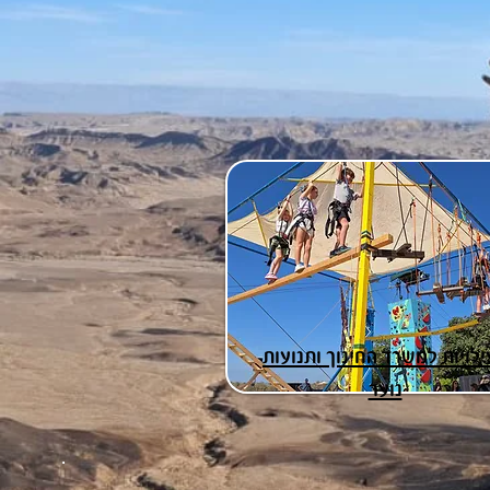
לויות למשרד החינוך ותנועות
נוער